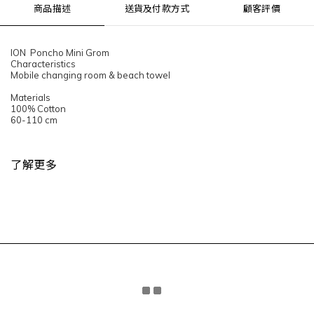
商品描述
送貨及付款方式
顧客評價
ION Poncho Mini Grom
Characteristics
Mobile changing room & beach towel
Materials
100% Cotton
60-110 cm
了解更多