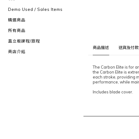
Demo Used / Sales Items
精選商品
所有商品
直立板課程/旅程
商品描述
送貨及付款
商店介紹
The Carbon Elite is for
the Carbon Elite is extre
each stroke, providing m
performance, while mainta
Includes blade cover.