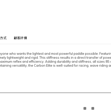
方式
顧客評價
 anyone who wants the lightest and most powerful paddle possible. Featur
mely lightweight and rigid. This stiffness results in a direct transfer of pow
aximum reflex and efficiency. Adding durability and stiffness, all sizes 8
ining versatility, the Carbon Elite is well-suited for racing, wave riding a