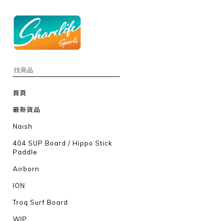
首頁
最新貨品
Naish
404 SUP Board / Hippo Stick
Paddle
Airborn
ION
Troq Surf Board
WIP