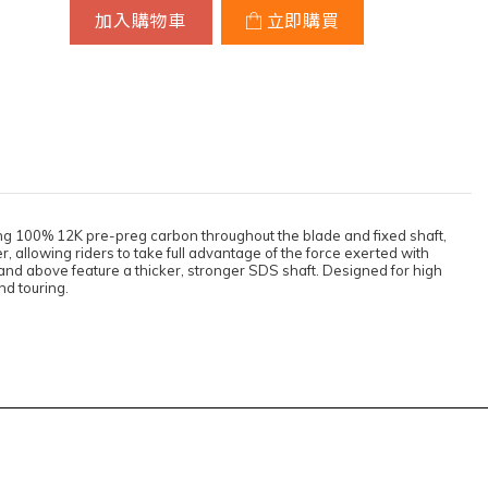
加入購物車
立即購買
ing 100% 12K pre-preg carbon throughout the blade and fixed shaft,
er, allowing riders to take full advantage of the force exerted with
5 and above feature a thicker, stronger SDS shaft. Designed for high
nd touring.