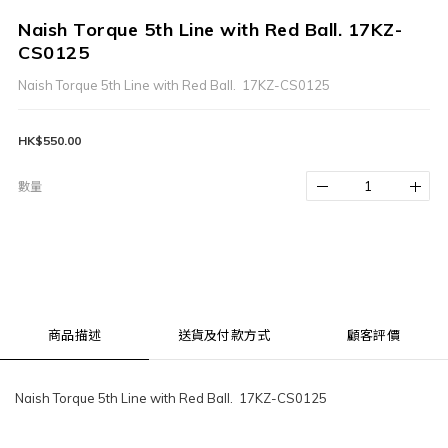
Naish Torque 5th Line with Red Ball. 17KZ-
CS0125
Naish Torque 5th Line with Red Ball.  17KZ-CS0125
HK$550.00
數量
商品描述
送貨及付款方式
顧客評價
Naish Torque 5th Line with Red Ball. 17KZ-CS0125