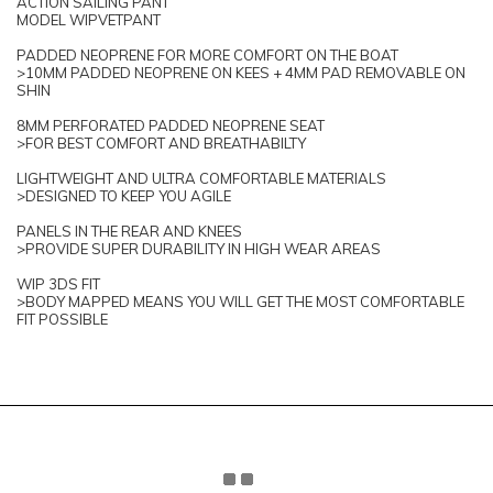
ACTION SAILING PANT
MODEL WIPVETPANT
PADDED NEOPRENE FOR MORE COMFORT ON THE BOAT
>10MM PADDED NEOPRENE ON KEES + 4MM PAD REMOVABLE ON
SHIN
8MM PERFORATED PADDED NEOPRENE SEAT
>FOR BEST COMFORT AND BREATHABILTY
LIGHTWEIGHT AND ULTRA COMFORTABLE MATERIALS
>DESIGNED TO KEEP YOU AGILE
PANELS IN THE REAR AND KNEES
>PROVIDE SUPER DURABILITY IN HIGH WEAR AREAS
WIP 3DS FIT
>BODY MAPPED MEANS YOU WILL GET THE MOST COMFORTABLE
FIT POSSIBLE